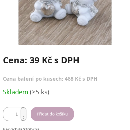
Cena:
39 Kč
s DPH
Cena balení po kusech: 468 Kč s DPH
Měrná
Skladem
(>5 ks)
cena:
Přidat do košíku
Barva:bílá/stříbrná