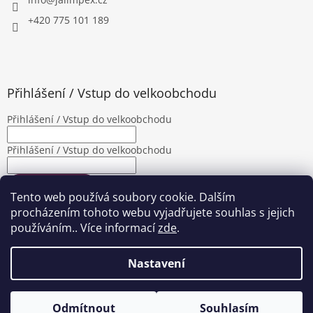
+420 775 101 189
Přihlášení / Vstup do velkoobchodu
Přihlášení / Vstup do velkoobchodu
Přihlášení / Vstup do velkoobchodu
PŘIHLÁSIT SE
Tento web používá soubory cookie. Dalším
Nová registrace
Zapomenuté heslo
procházením tohoto webu vyjadřujete souhlas s jejich
používáním.. Více informací
zde
.
Nastavení
Vytvořil Shoptet
|
Upravila Shopea.cz
Odmítnout
Souhlasím
Copyright 2026
Jalimpex
. Všechna práva vyhrazena.