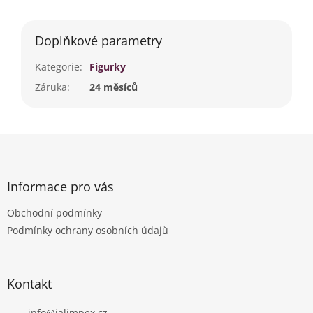
Doplňkové parametry
Kategorie
:
Figurky
Záruka
:
24 měsíců
Z
á
p
a
Informace pro vás
t
Obchodní podmínky
í
Podmínky ochrany osobních údajů
Kontakt
info
@
jalimpex.cz