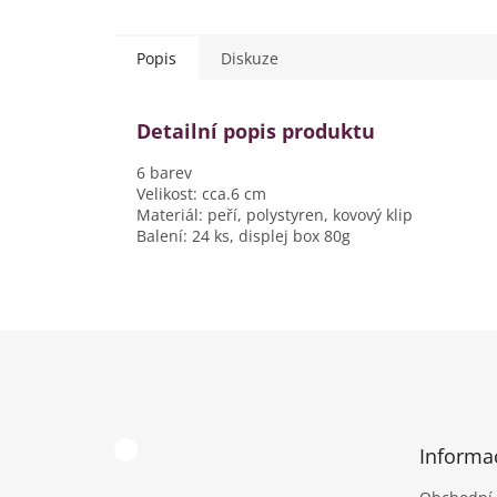
Popis
Diskuze
Detailní popis produktu
6 barev
Velikost: cca.6 cm
Materiál: peří, polystyren, kovový klip
Balení: 24 ks, displej box 80g
Z
á
p
a
t
Informa
í