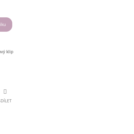
íku
ový klip
SDÍLET