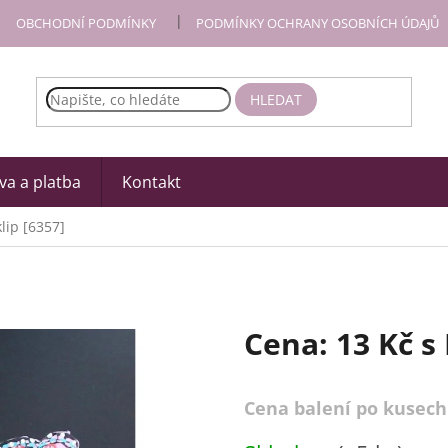
OBCHODNÍ PODMÍNKY
PODMÍNKY OCHRANY OSOBNÍCH ÚDAJŮ
HLEDAT
a a platba
Kontakt
lip [6357]
Cena:
13 Kč
s
Cena balení po kusech
Měrná