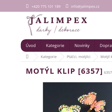
Přejít
+420 775 101 189
info@jalimpex.cz
na
obsah
Úvod
Kategorie
Novinky
Doprav
Domů
Kategorie
Ptáčci, motýlci
Motýl k
MOTÝL KLIP [6357]
6357