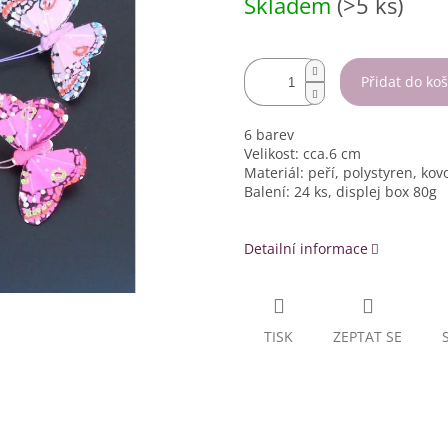
Skladem
(>5 ks)
cena:
Přidat do koš
6 barev
Velikost: cca.6 cm
Materiál: peří, polystyren, kov
Balení: 24 ks, displej box 80g
Detailní informace
TISK
ZEPTAT SE