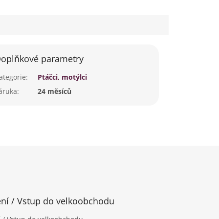
oplňkové parametry
ategorie
:
Ptáčci, motýlci
áruka
:
24 měsíců
ení / Vstup do velkoobchodu