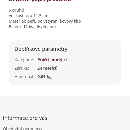
6 druhů
Velikost: cca.11,5 cm
Materiál: peří, polystyren, kovový klip
Balení: 12 ks, displej box
Doplňkové parametry
Kategorie
:
Ptáčci, motýlci
Záruka
:
24 měsíců
Hmotnost
:
0.09 kg
Z
á
p
a
Informace pro vás
t
Obchodní podmínky