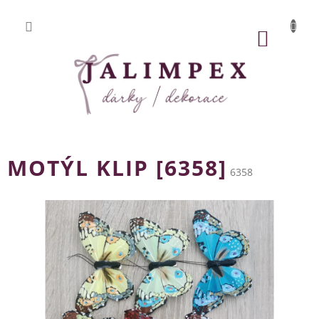
Přejít
na
obsah
NÁKUP
KOŠÍK
MOTÝL KLIP [6358]
6358