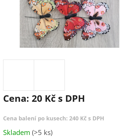
Cena:
20 Kč
s DPH
Cena balení po kusech: 240 Kč s DPH
Měrná
Skladem
(>5 ks)
cena: