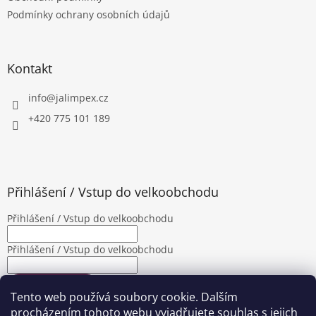
í
Podmínky ochrany osobních údajů
Kontakt
info
@
jalimpex.cz
+420 775 101 189
Přihlášení / Vstup do velkoobchodu
Přihlášení / Vstup do velkoobchodu
Přihlášení / Vstup do velkoobchodu
PŘIHLÁSIT SE
Tento web používá soubory cookie. Dalším
Nová registrace
Zapomenuté heslo
procházením tohoto webu vyjadřujete souhlas s jejich