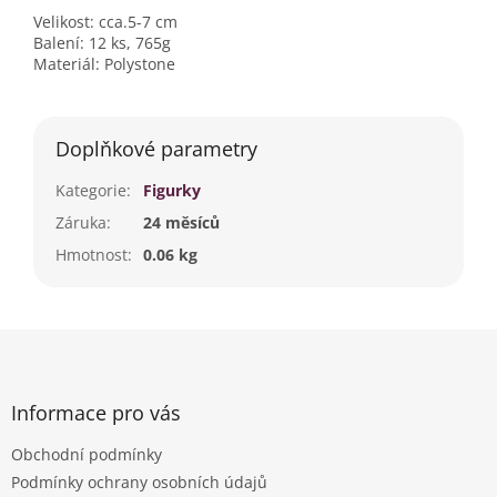
Velikost: cca.
5-7 cm
Balení: 12 ks, 765g
Materiál:
Polystone
Doplňkové parametry
Kategorie
:
Figurky
Záruka
:
24 měsíců
Hmotnost
:
0.06 kg
Z
á
p
a
Informace pro vás
t
Obchodní podmínky
í
Podmínky ochrany osobních údajů