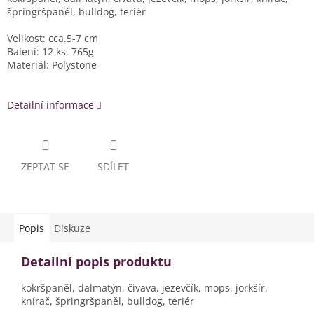
špringršpaněl, bulldog, teriér
Velikost: cca.
5-7 cm
Balení: 12 ks, 765g
Materiál:
Polystone
Detailní informace
ZEPTAT SE
SDÍLET
Popis
Diskuze
Detailní popis produktu
kokršpaněl, dalmatýn, čivava, jezevčík, mops, jorkšír,
knírač, špringršpaněl, bulldog, teriér