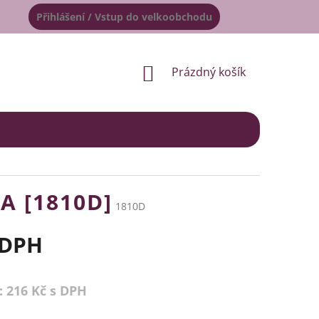
Přihlášení / Vstup do velkoobchodu
NÁKUPNÍ
Prázdný košík
KOŠÍK
A [1810D]
1810D
 DPH
: 216 Kč s DPH