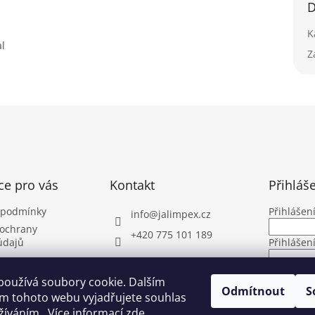
D
K
al
Z
ce pro vás
Kontakt
Přihláš
 podmínky
Přihlášen
info
@
jalimpex.cz
ochrany
+420 775 101 189
údajů
Přihlášen
PŘIHLÁ
používá soubory cookie. Dalším
Odmítnout
S
m tohoto webu vyjadřujete souhlas
Nová regi
užíváním.. Více informací
zde
.