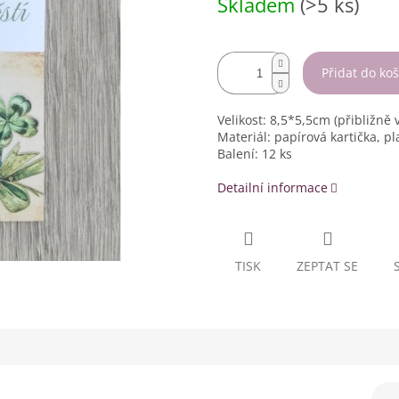
Skladem
(>5 ks)
cena:
Přidat do koš
Velikost: 8,5*5,5cm (přibližně v
Materiál: papírová kartička, pl
Balení: 12 ks
Detailní informace
TISK
ZEPTAT SE