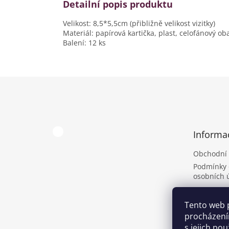
Detailní popis produktu
Velikost: 8,5*5,5cm (přibližně velikost vizitky)
Materiál: papírová kartička, plast, celofánový ob
Balení: 12 ks
Z
á
p
a
t
Informa
í
Obchodní
Podmínky 
osobních 
Tento web 
procházení
s jejich po