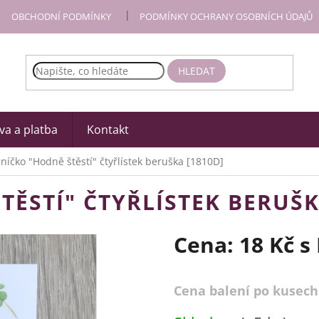
OBCHODNÍ PODMÍNKY
PODMÍNKY OCHRANY OSOBNÍCH ÚDAJŮ
HLEDAT
a a platba
Kontakt
níčko "Hodně štěstí" čtyřlístek beruška [1810D]
ĚSTÍ" ČTYŘLÍSTEK BERUŠK
Cena:
18 Kč
s
Cena balení po kusech
Měrná