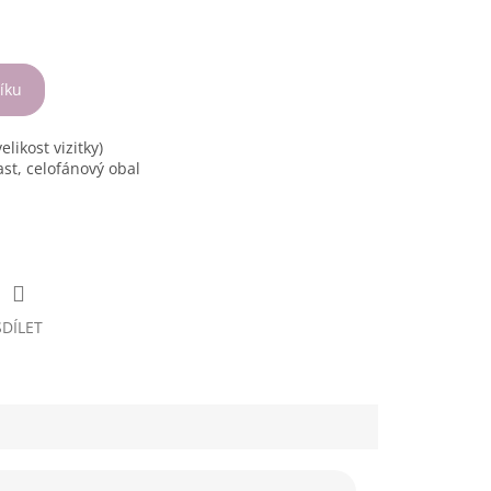
íku
elikost vizitky)
ast, celofánový obal
SDÍLET