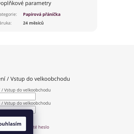
oplňkové parametry
ategorie
:
Papírová přáníčka
áruka
:
24 měsíců
ení / Vstup do velkoobchodu
í / Vstup do velkoobchodu
í / Vstup do velkoobchodu
SIT SE
ouhlasím
strace
Zapomenuté heslo