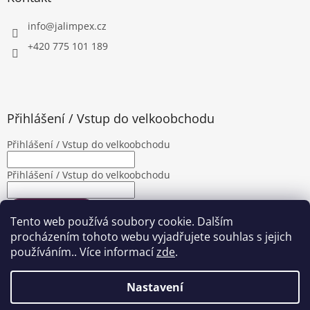
info
@
jalimpex.cz
+420 775 101 189
Přihlášení / Vstup do velkoobchodu
Přihlášení / Vstup do velkoobchodu
Přihlášení / Vstup do velkoobchodu
PŘIHLÁSIT SE
Tento web používá soubory cookie. Dalším
Nová registrace
Zapomenuté heslo
procházením tohoto webu vyjadřujete souhlas s jejich
používáním.. Více informací
zde
.
Nastavení
Vytvořil Shoptet
|
Upravila Shopea.cz