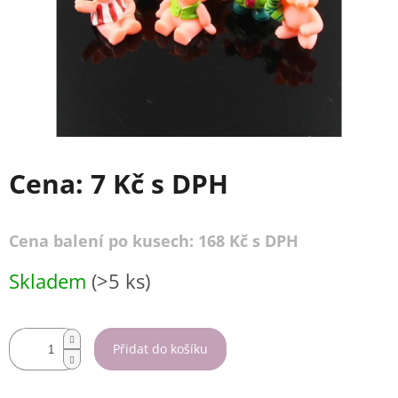
Cena:
7 Kč
s DPH
Cena balení po kusech: 168 Kč s DPH
Měrná
Skladem
(>5 ks)
cena:
Přidat do košíku