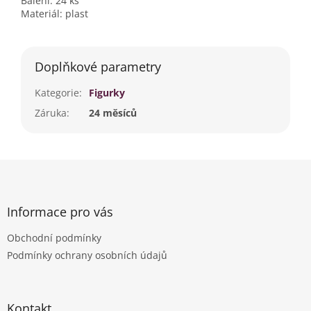
Balení: 24 ks
Materiál: plast
Doplňkové parametry
Kategorie
:
Figurky
Záruka
:
24 měsíců
Z
á
p
a
Informace pro vás
t
Obchodní podmínky
í
Podmínky ochrany osobních údajů
Kontakt