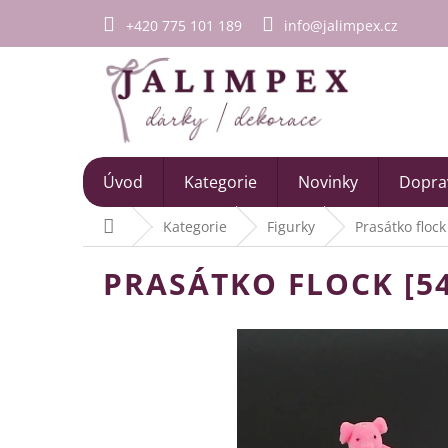
Přejít
+420 775 101 189
info@jalimpex.cz
na
obsah
Úvod
Kategorie
Novinky
Doprav
Domů
Kategorie
Figurky
Prasátko flock
PRASÁTKO FLOCK [5