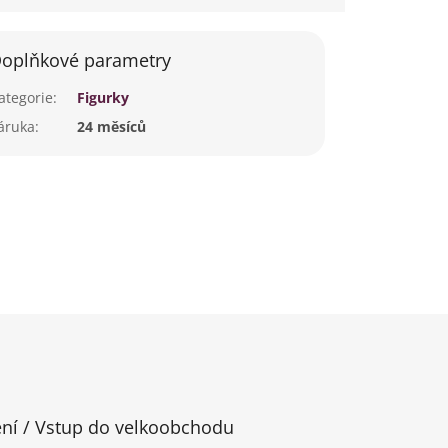
oplňkové parametry
ategorie
:
Figurky
áruka
:
24 měsíců
ení / Vstup do velkoobchodu