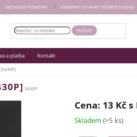
OBCHODNÍ PODMÍNKY
PODMÍNKY OCHRANY OSOBNÍCH ÚDAJŮ
HLEDAT
a a platba
Kontakt
 [5430P]
430P]
5430P
Cena:
13 Kč
s
Měrná
Skladem
(>5 ks)
cena: