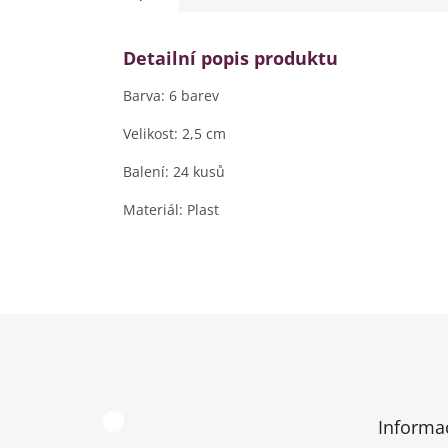
Detailní popis produktu
Barva: 6 barev
Velikost: 2,5 cm
Balení: 24 kusů
Materiál: Plast
Z
á
p
a
t
Informa
í