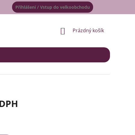
Přihlášení / Vstup do velkoobchodu
NÁKUPNÍ
Prázdný košík
KOŠÍK
 DPH