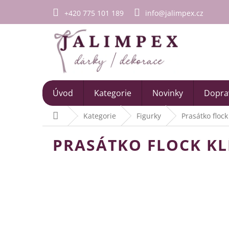
Přejít
+420 775 101 189
info@jalimpex.cz
na
obsah
Úvod
Kategorie
Novinky
Doprav
Domů
Kategorie
Figurky
Prasátko flock
PRASÁTKO FLOCK KL