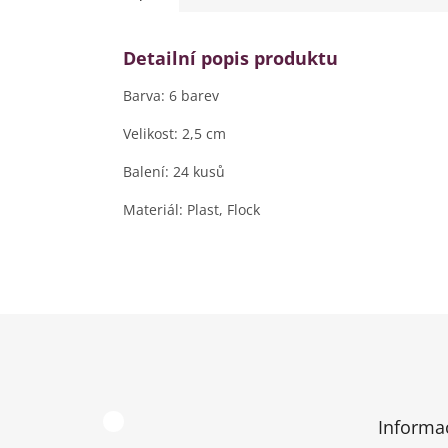
Detailní popis produktu
Barva: 6 barev
Velikost: 2,5 cm
Balení: 24 kusů
Materiál: Plast, Flock
Z
á
p
a
t
Informa
í