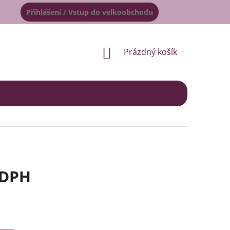
Přihlášení / Vstup do velkoobchodu
NÁKUPNÍ
Prázdný košík
KOŠÍK
 DPH