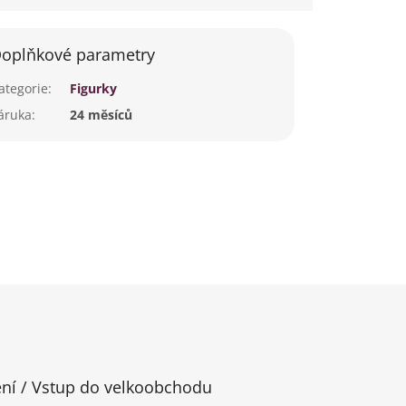
oplňkové parametry
ategorie
:
Figurky
áruka
:
24 měsíců
ení / Vstup do velkoobchodu