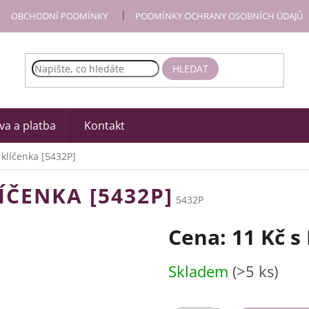
OBCHODNÍ PODMÍNKY
PODMÍNKY OCHRANY OSOBNÍCH ÚDAJŮ
HLEDAT
a a platba
Kontakt
 klíčenka [5432P]
ÍČENKA [5432P]
5432P
Cena:
11 Kč
s
Měrná
Skladem
(>5 ks)
cena: