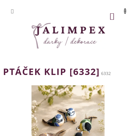
Přejít
na
obsah
NÁKUP
KOŠÍK
PTÁČEK KLIP [6332]
6332