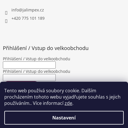
info
@
jalimpex.cz
+420 775 101 189
Přihlášení / Vstup do velkoobchodu
Přihlášení / Vstup do velkoobchodu
Přihlášení / Vstup do velkoobchodu
PŘIHLÁSIT SE
Tento web používá soubory cookie. Dalším
Nová registrace
Zapomenuté heslo
procházením tohoto webu vyjadřujete souhlas s jejich
používáním.. Více informací
zde
.
Nastavení
Vytvořil Shoptet
|
Upravila Shopea.cz