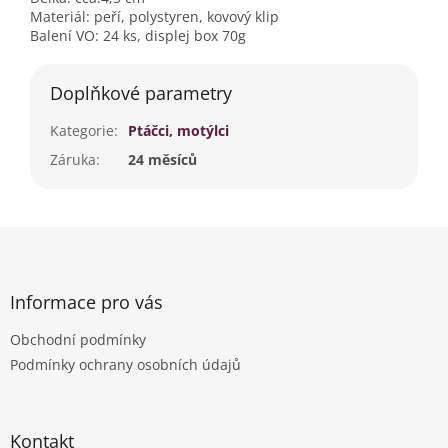
Materiál: peří, polystyren, kovový klip
Balení VO: 24 ks, displej box 70g
Doplňkové parametry
Kategorie
:
Ptáčci, motýlci
Záruka
:
24 měsíců
Z
á
p
a
Informace pro vás
t
Obchodní podmínky
í
Podmínky ochrany osobních údajů
Kontakt