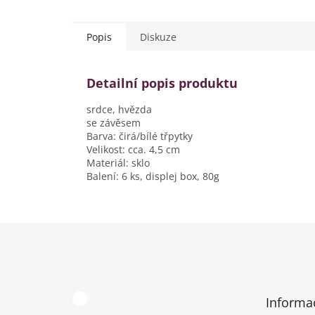
Popis
Diskuze
Detailní popis produktu
srdce, hvězda
se závěsem
Barva: čirá/bílé třpytky
Velikost: cca. 4,5 cm
Materiál: sklo
Balení: 6 ks, displej box, 80g
Z
á
p
a
t
Informa
í