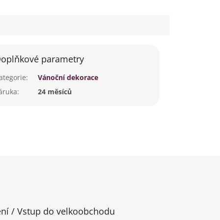
oplňkové parametry
ategorie
:
Vánoční dekorace
áruka
:
24 měsíců
ení / Vstup do velkoobchodu