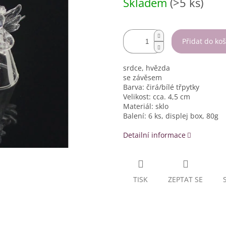
Skladem
(>5 ks)
cena:
Přidat do koš
srdce, hvězda
se závěsem
Barva: čirá/bílé třpytky
Velikost: cca. 4,5 cm
Materiál: sklo
Balení: 6 ks, displej box, 80g
Detailní informace
TISK
ZEPTAT SE