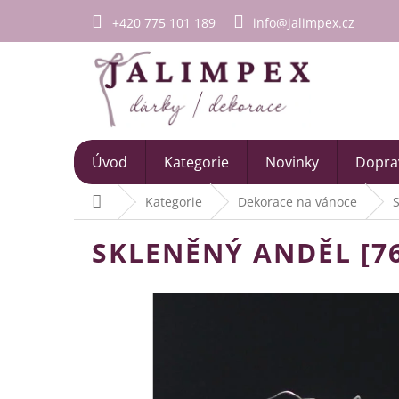
Přejít
+420 775 101 189
info@jalimpex.cz
na
obsah
Úvod
Kategorie
Novinky
Doprav
Domů
Kategorie
Dekorace na vánoce
S
SKLENĚNÝ ANDĚL [76