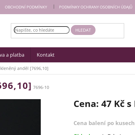
OBCHODNÍ PODMÍNKY
PODMÍNKY OCHRANY OSOBNÍCH ÚDAJŮ
HLEDAT
a a platba
Kontakt
kleněný anděl [7696,10]
96,10]
7696-10
Cena:
47 Kč
s
Cena balení po kusech
Měrná