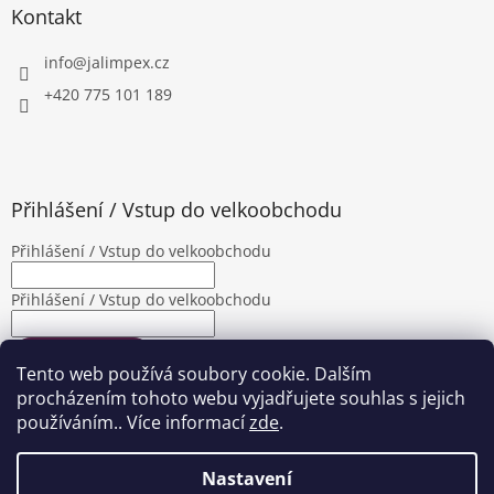
Kontakt
info
@
jalimpex.cz
+420 775 101 189
Přihlášení / Vstup do velkoobchodu
Přihlášení / Vstup do velkoobchodu
Přihlášení / Vstup do velkoobchodu
PŘIHLÁSIT SE
Tento web používá soubory cookie. Dalším
Nová registrace
Zapomenuté heslo
procházením tohoto webu vyjadřujete souhlas s jejich
používáním.. Více informací
zde
.
Nastavení
Vytvořil Shoptet
|
Upravila Shopea.cz