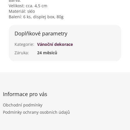
Barva:
Velikost: cca. 4,5 cm
Materiál: sklo
Balení: 6 ks, displej box, 80g
Doplňkové parametry
Kategorie
:
Vánoční dekorace
Záruka
:
24 měsíců
Z
á
p
a
Informace pro vás
t
Obchodní podmínky
í
Podmínky ochrany osobních údajů