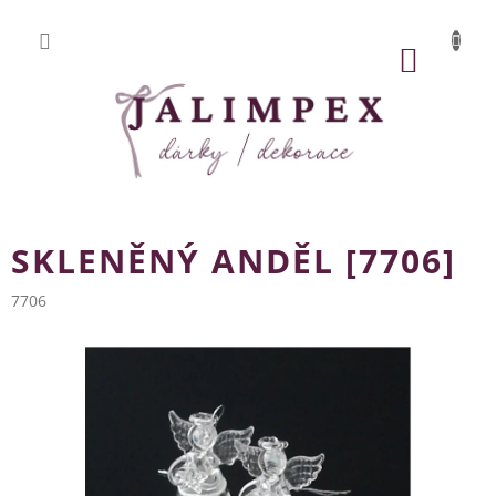
Přejít
na
obsah
NÁKUP
KOŠÍK
SKLENĚNÝ ANDĚL [7706]
7706