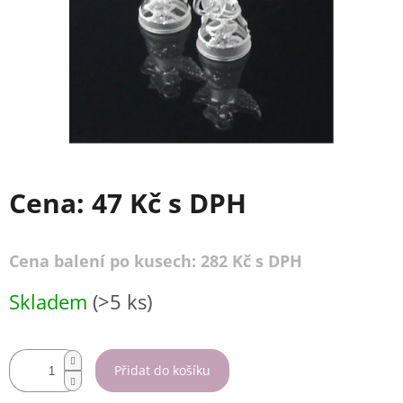
Cena:
47 Kč
s DPH
Cena balení po kusech: 282 Kč s DPH
Měrná
Skladem
(>5 ks)
cena:
Přidat do košíku