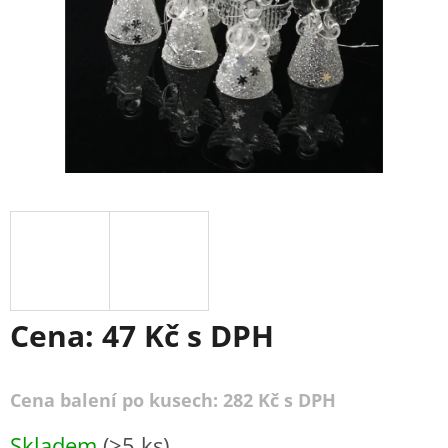
Cena:
47 Kč
s DPH
Cena balení po kusech: 282 Kč s DPH
Měrná
Skladem
(>5 ks)