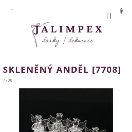
Přejít
na
obsah
NÁKUP
KOŠÍK
SKLENĚNÝ ANDĚL [7708]
7708