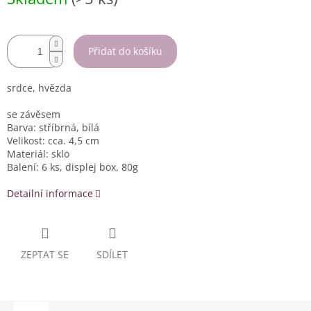
cena:
Přidat do košíku
srdce, hvězda
se závěsem
Barva: stříbrná, bílá
Velikost: cca. 4,5 cm
Materiál: sklo
Balení: 6 ks, displej box, 80g
Detailní informace
ZEPTAT SE
SDÍLET