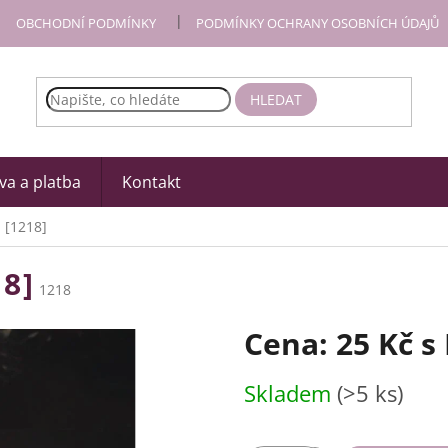
OBCHODNÍ PODMÍNKY
PODMÍNKY OCHRANY OSOBNÍCH ÚDAJŮ
HLEDAT
a a platba
Kontakt
 [1218]
8]
1218
Cena:
25 Kč
s
Měrná
Skladem
(>5 ks)
cena: