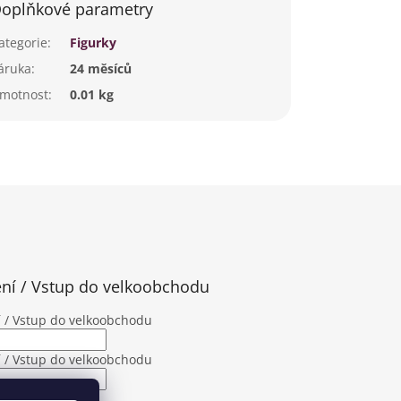
oplňkové parametry
ategorie
:
Figurky
áruka
:
24 měsíců
motnost
:
0.01 kg
ení / Vstup do velkoobchodu
í / Vstup do velkoobchodu
í / Vstup do velkoobchodu