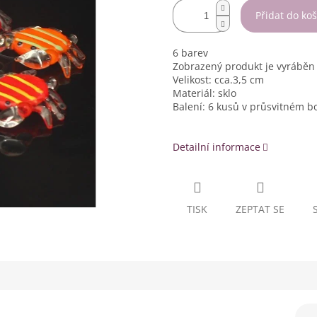
Přidat do koš
6 barev
Zobrazený produkt je vyráběn 
Velikost: cca.3,5 cm
Materiál: sklo
Balení: 6 kusů v průsvitném b
Detailní informace
TISK
ZEPTAT SE