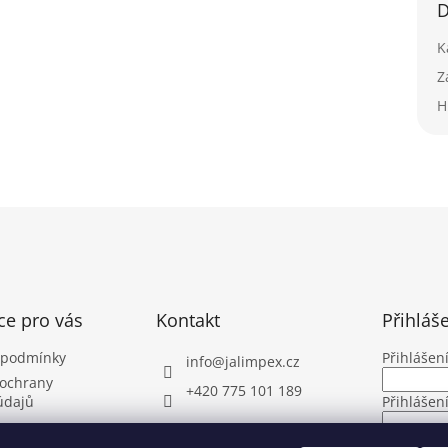
D
K
Z
H
ce pro vás
Kontakt
Přihláš
 podmínky
Přihlášen
info
@
jalimpex.cz
ochrany
+420 775 101 189
údajů
Přihlášen