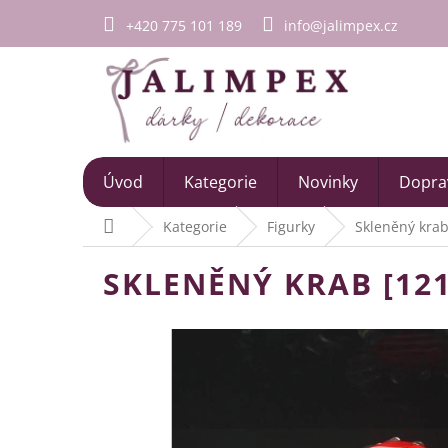
Přejít
+420 775 101 189
info@jalimpex.cz
na
obsah
Úvod
Kategorie
Novinky
Doprav
Domů
Kategorie
Figurky
Skleněný krab
SKLENĚNÝ KRAB [121