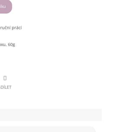
íku
ruční prácí
oxu, 60g
SDÍLET