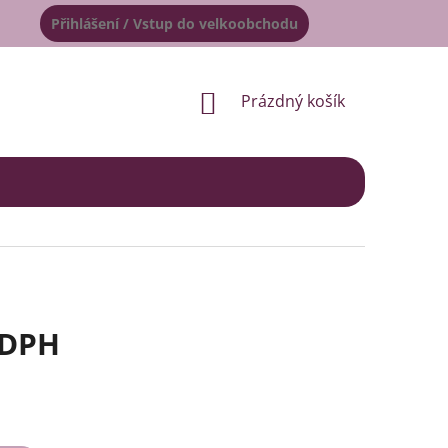
Přihlášení / Vstup do velkoobchodu
NÁKUPNÍ
Prázdný košík
KOŠÍK
 DPH