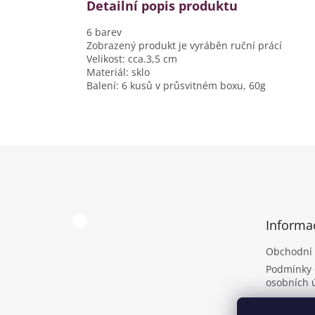
Detailní popis produktu
6 barev
Zobrazený produkt je vyráběn ruční prácí
Velikost: cca.3,5 cm
Materiál: sklo
Balení: 6 kusů v průsvitném boxu, 60g
Z
á
p
a
t
Informa
í
Obchodní
Podmínky 
osobních 