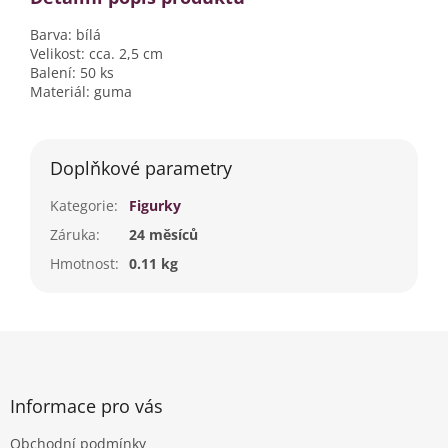
Barva: bílá
Velikost: cca. 2,5 cm
Balení: 50 ks
Materiál: guma
Doplňkové parametry
Kategorie
:
Figurky
Záruka
:
24 měsíců
Hmotnost
:
0.11 kg
Z
á
p
a
Informace pro vás
t
Obchodní podmínky