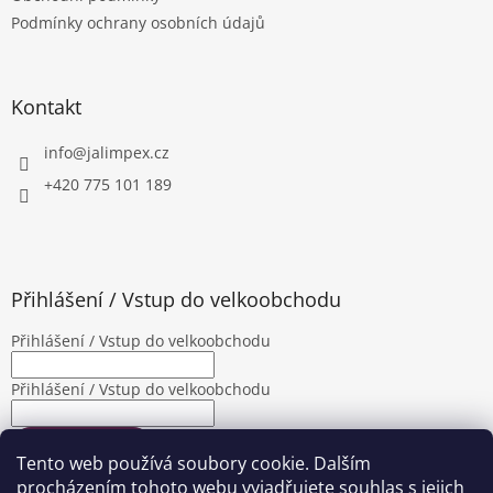
í
Podmínky ochrany osobních údajů
Kontakt
info
@
jalimpex.cz
+420 775 101 189
Přihlášení / Vstup do velkoobchodu
Přihlášení / Vstup do velkoobchodu
Přihlášení / Vstup do velkoobchodu
PŘIHLÁSIT SE
Tento web používá soubory cookie. Dalším
Nová registrace
Zapomenuté heslo
procházením tohoto webu vyjadřujete souhlas s jejich