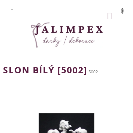
Přejít
na
obsah
NÁKUP
KOŠÍK
SLON BÍLÝ [5002]
5002