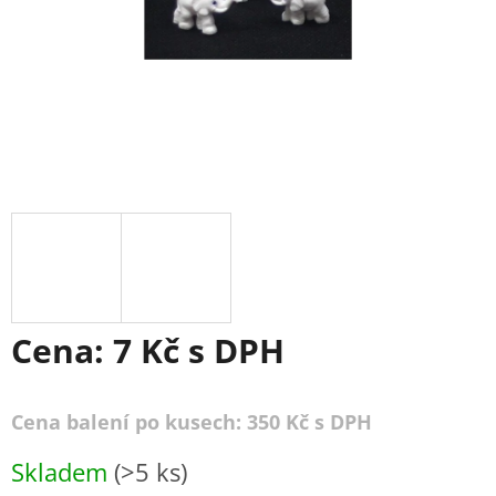
Cena:
7 Kč
s DPH
Cena balení po kusech: 350 Kč s DPH
Měrná
Skladem
(>5 ks)
cena: