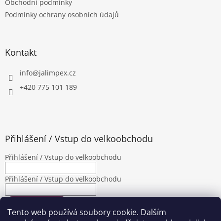
Obchodní podmínky
í
Podmínky ochrany osobních údajů
Kontakt
info
@
jalimpex.cz
+420 775 101 189
Přihlášení / Vstup do velkoobchodu
Přihlášení / Vstup do velkoobchodu
Přihlášení / Vstup do velkoobchodu
PŘIHLÁSIT SE
Tento web používá soubory cookie. Dalším
Nová registrace
Zapomenuté heslo