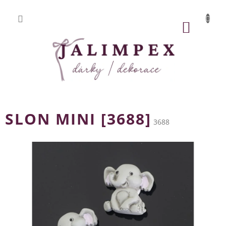
Přejít
na
obsah
NÁKUP
KOŠÍK
SLON MINI [3688]
3688