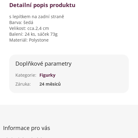
Detailní popis produktu
s lepítkem na zadní straně
Barva: šedá
Velikost: cca.2,4 cm
Balení: 24 ks, sáček 73g
Materiál: Polystone
Doplňkové parametry
Kategorie
:
Figurky
Záruka
:
24 měsíců
Z
á
p
a
Informace pro vás
t