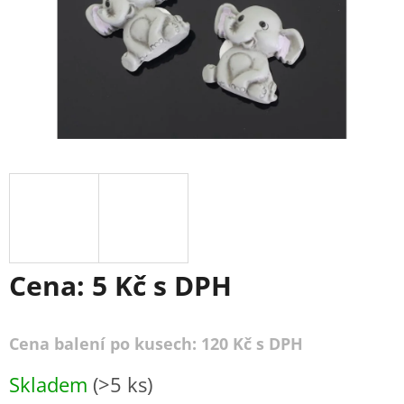
Cena:
5 Kč
s DPH
Cena balení po kusech: 120 Kč s DPH
Měrná
Skladem
(>5 ks)
cena: