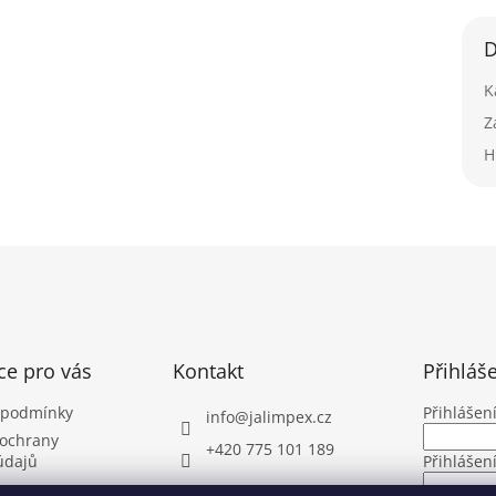
D
K
Z
H
ce pro vás
Kontakt
Přihláš
 podmínky
Přihlášen
info
@
jalimpex.cz
ochrany
+420 775 101 189
údajů
Přihlášen