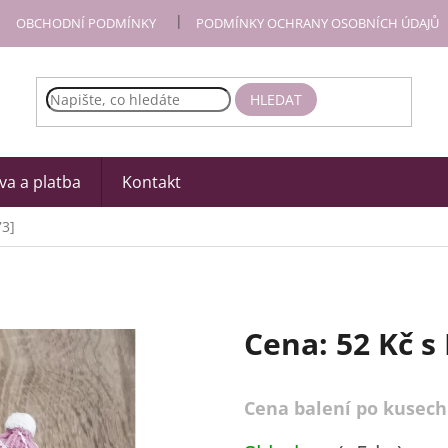
OBCHODNÍ PODMÍNKY
PODMÍNKY OCHRANY OSOBNÍCH ÚDAJŮ
HLEDAT
a a platba
Kontakt
73]
Cena:
52 Kč
s
Cena balení po kusech
Měrná