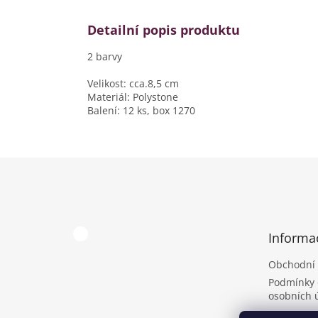
Detailní popis produktu
2 barvy
Velikost: cca.8,5 cm
Materiál: Polystone
Balení: 12 ks, box 1270
Z
á
p
a
t
Informa
í
Obchodní
Podmínky 
osobních 