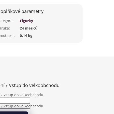
oplňkové parametry
ategorie
:
Figurky
áruka
:
24 měsíců
motnost
:
0.14 kg
ení / Vstup do velkoobchodu
í / Vstup do velkoobchodu
í / Vstup do velkoobchodu