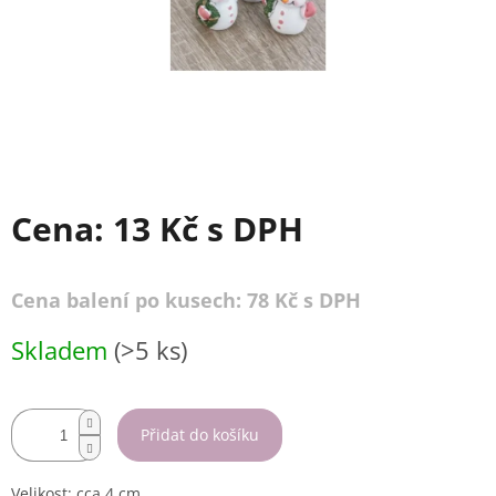
Cena:
13 Kč
s DPH
Cena balení po kusech: 78 Kč s DPH
Měrná
Skladem
(>5 ks)
cena:
Přidat do košíku
Velikost: cca.4 cm