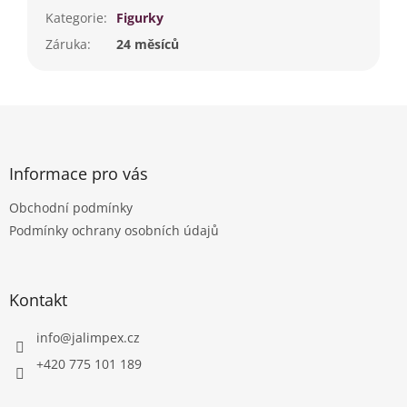
Kategorie
:
Figurky
Záruka
:
24 měsíců
Z
á
p
a
Informace pro vás
t
Obchodní podmínky
í
Podmínky ochrany osobních údajů
Kontakt
info
@
jalimpex.cz
+420 775 101 189