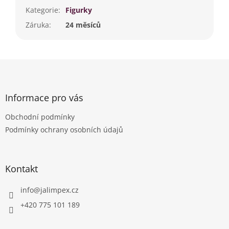
Kategorie
:
Figurky
Záruka
:
24 měsíců
Z
á
p
a
Informace pro vás
t
Obchodní podmínky
í
Podmínky ochrany osobních údajů
Kontakt
info
@
jalimpex.cz
+420 775 101 189