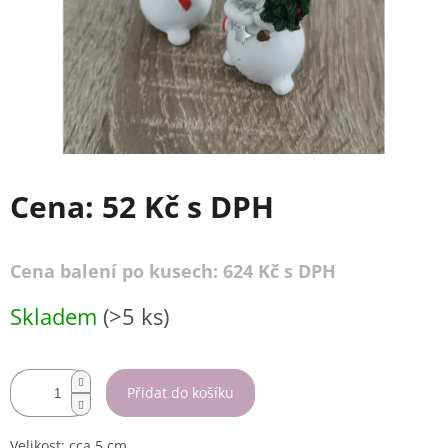
Cena:
52 Kč
s DPH
Cena balení po kusech: 624 Kč s DPH
Měrná
Skladem
(>5 ks)
cena:
Přidat do košíku
Velikost: cca.5 cm