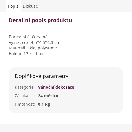
Popis
Diskuze
Detailní popis produktu
Barva: bílá, červená
Výška: cca. 4,5*4,5*6,3 cm
Materiál: sklo, polystone
Balení: 12 ks, box
Doplňkové parametry
Kategorie
:
Vánoční dekorace
Záruka
:
24 měsíců
Hmotnost
:
0.1 kg
Z