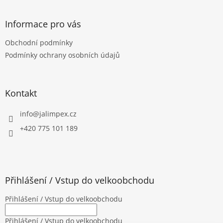
á
p
a
Informace pro vás
t
Obchodní podmínky
í
Podmínky ochrany osobních údajů
Kontakt
info
@
jalimpex.cz
+420 775 101 189
Přihlášení / Vstup do velkoobchodu
Přihlášení / Vstup do velkoobchodu
Přihlášení / Vstup do velkoobchodu