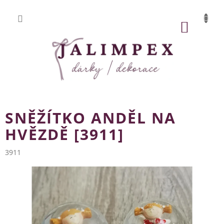
Přejít
na
obsah
NÁKUP
KOŠÍK
SNĚŽÍTKO ANDĚL NA
HVĚZDĚ [3911]
3911