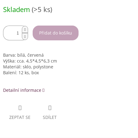
Měrná
Skladem
(>5 ks)
cena:
Přidat do košíku
Barva: bílá, červená
Výška: cca. 4,5*4,5*6,3 cm
Materiál: sklo, polystone
Balení: 12 ks, box
Detailní informace
ZEPTAT SE
SDÍLET