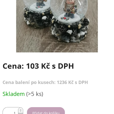
Cena:
103 Kč
s DPH
Cena balení po kusech: 1236 Kč s DPH
Měrná
Skladem
(>5 ks)
cena:
Přidat do košíku