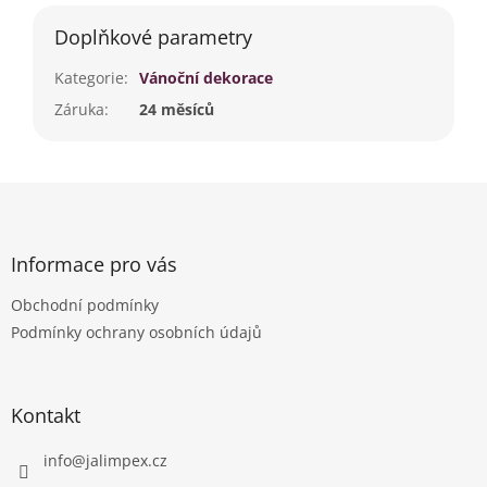
Doplňkové parametry
Kategorie
:
Vánoční dekorace
Záruka
:
24 měsíců
Z
á
p
a
Informace pro vás
t
Obchodní podmínky
í
Podmínky ochrany osobních údajů
Kontakt
info
@
jalimpex.cz