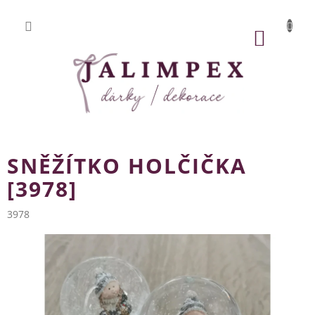
Přejít
na
obsah
NÁKUP
KOŠÍK
SNĚŽÍTKO HOLČIČKA
[3978]
3978