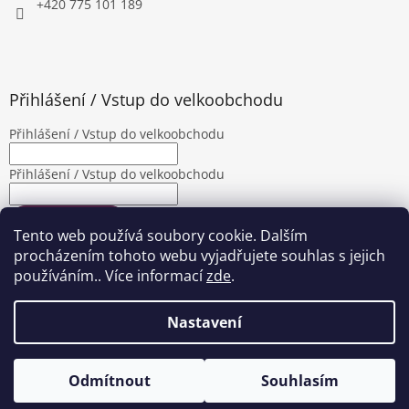
+420 775 101 189
Přihlášení / Vstup do velkoobchodu
Přihlášení / Vstup do velkoobchodu
Přihlášení / Vstup do velkoobchodu
PŘIHLÁSIT SE
Tento web používá soubory cookie. Dalším
Nová registrace
Zapomenuté heslo
procházením tohoto webu vyjadřujete souhlas s jejich
používáním.. Více informací
zde
.
Nastavení
Vytvořil Shoptet
|
Upravila Shopea.cz
Odmítnout
Souhlasím
Copyright 2026
Jalimpex
. Všechna práva vyhrazena.