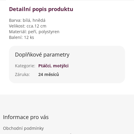
Detailní popis produktu
Barva: bílá, hnědá
Velikost: cca.12 cm
Materiál: peří, polystyren
Balení: 12 ks
Doplňkové parametry
Kategorie
:
Ptáčci, motýlci
Záruka
:
24 měsíců
Z
á
p
a
Informace pro vás
t
Obchodní podmínky
í