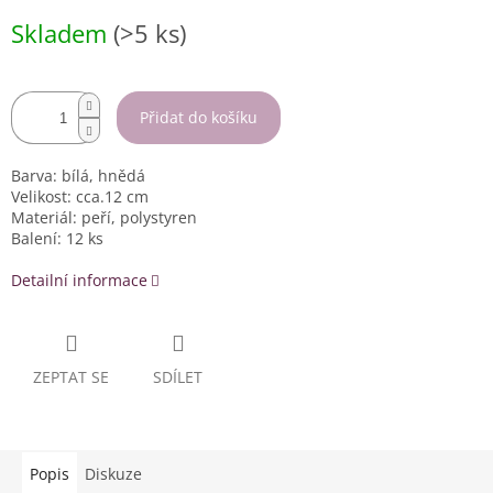
Měrná
Skladem
(>5 ks)
cena:
Přidat do košíku
Barva: bílá, hnědá
Velikost: cca.12 cm
Materiál: peří, polystyren
Balení: 12 ks
Detailní informace
ZEPTAT SE
SDÍLET
Popis
Diskuze