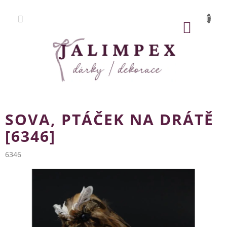
Přejít
na
obsah
NÁKUP
KOŠÍK
SOVA, PTÁČEK NA DRÁTĚ
[6346]
6346