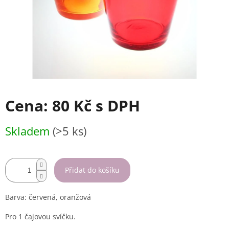
Cena:
80 Kč
s DPH
Měrná
Skladem
(>5 ks)
cena:
Přidat do košíku
Barva: červená, oranžová
Pro 1 čajovou svíčku.