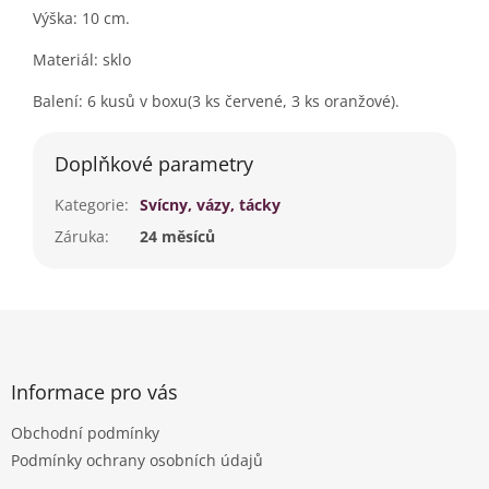
Výška: 10 cm.
Materiál: sklo
Balení: 6 kusů v boxu(3 ks červené, 3 ks oranžové).
Doplňkové parametry
Kategorie
:
Svícny, vázy, tácky
Záruka
:
24 měsíců
Z
á
p
a
Informace pro vás
t
Obchodní podmínky
í
Podmínky ochrany osobních údajů