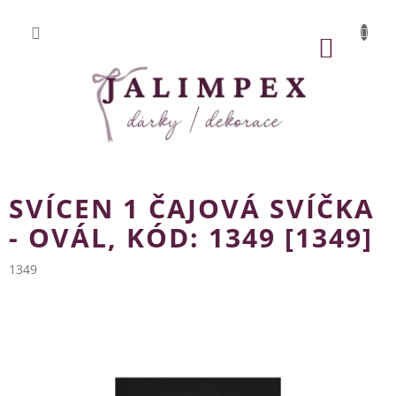
Přejít
na
obsah
NÁKUP
KOŠÍK
SVÍCEN 1 ČAJOVÁ SVÍČKA
- OVÁL, KÓD: 1349 [1349]
1349