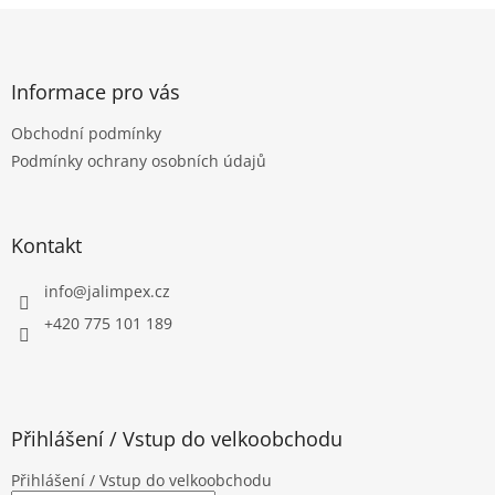
Z
á
p
a
Informace pro vás
t
Obchodní podmínky
í
Podmínky ochrany osobních údajů
Kontakt
info
@
jalimpex.cz
+420 775 101 189
Přihlášení / Vstup do velkoobchodu
Přihlášení / Vstup do velkoobchodu