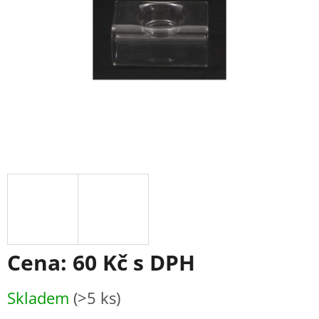
Cena:
60 Kč
s DPH
Měrná
Skladem
(>5 ks)
cena: