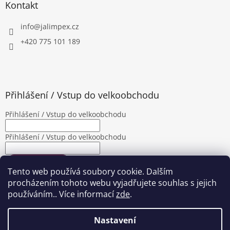
Kontakt
info
@
jalimpex.cz
+420 775 101 189
Přihlášení / Vstup do velkoobchodu
Přihlášení / Vstup do velkoobchodu
Přihlášení / Vstup do velkoobchodu
PŘIHLÁSIT SE
Tento web používá soubory cookie. Dalším
Nová registrace
Zapomenuté heslo
procházením tohoto webu vyjadřujete souhlas s jejich
používáním.. Více informací
zde
.
Nastavení
Vytvořil Shoptet
|
Upravila Shopea.cz