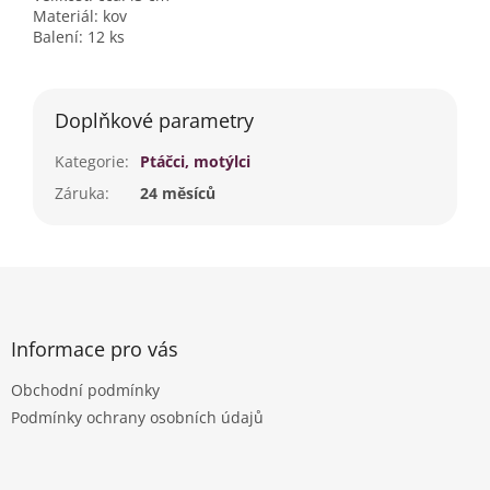
Materiál: kov
Balení: 12 ks
Doplňkové parametry
Kategorie
:
Ptáčci, motýlci
Záruka
:
24 měsíců
Z
á
p
a
Informace pro vás
t
Obchodní podmínky
í
Podmínky ochrany osobních údajů