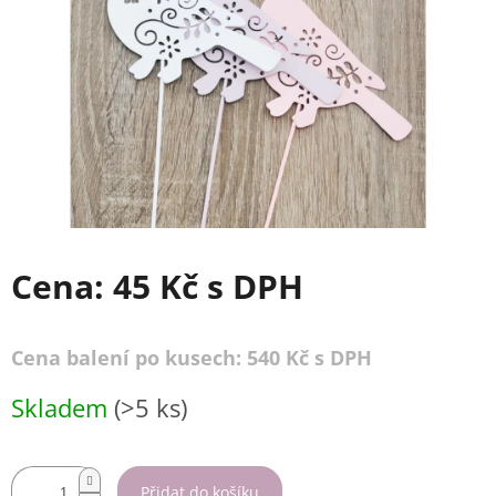
Cena:
45 Kč
s DPH
Cena balení po kusech: 540 Kč s DPH
Měrná
Skladem
(>5 ks)
cena:
Přidat do košíku