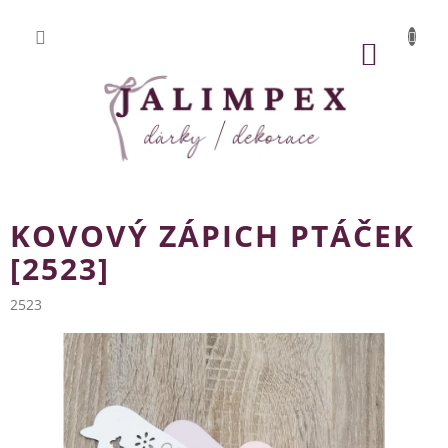
Přejít
na
obsah
NÁKUP
KOŠÍK
KOVOVÝ ZÁPICH PTÁČEK
[2523]
2523