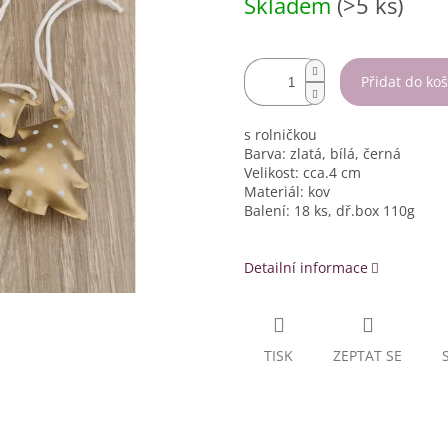
Skladem
(>5 ks)
cena:
Přidat do koš
s rolničkou
Barva: zlatá, bílá, černá
Velikost: cca.4 cm
Materiál: kov
Balení: 18 ks, dř.box 110g
Detailní informace
TISK
ZEPTAT SE