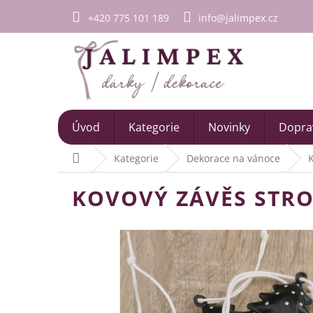
Přejít
+420 775 101 189
info@jalimpex.cz
na
obsah
Úvod
Kategorie
Novinky
Doprav
Domů
Kategorie
Dekorace na vánoce
K
KOVOVÝ ZÁVĚS STRO