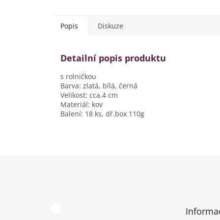
Popis
Diskuze
Detailní popis produktu
s rolničkou
Barva: zlatá, bílá, černá
Velikost: cca.4 cm
Materiál: kov
Balení: 18 ks, dř.box 110g
Z
á
p
a
t
Informa
í