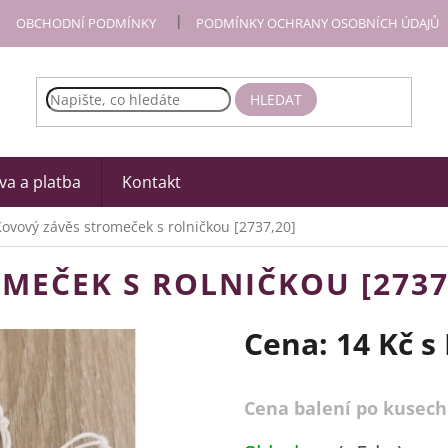
OBCHODNÍ PODMÍNKY
PODMÍNKY OCHRANY OSOBNÍCH ÚDAJŮ
HLEDAT
a a platba
Kontakt
ovový závěs stromeček s rolničkou [2737,20]
MEČEK S ROLNIČKOU [2737
Cena:
14 Kč
s
Cena balení po kusech
Měrná