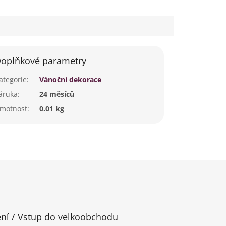
oplňkové parametry
ategorie
:
Vánoční dekorace
áruka
:
24 měsíců
motnost
:
0.01 kg
ení / Vstup do velkoobchodu