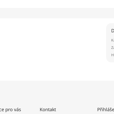
D
K
Z
H
ce pro vás
Kontakt
Přihláš