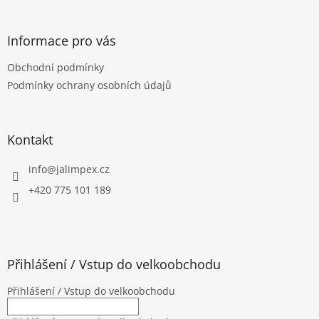
á
p
a
Informace pro vás
t
Obchodní podmínky
í
Podmínky ochrany osobních údajů
Kontakt
info
@
jalimpex.cz
+420 775 101 189
Přihlášení / Vstup do velkoobchodu
Přihlášení / Vstup do velkoobchodu