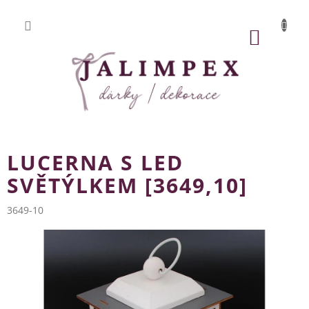
Přejít
na
obsah
NÁKUP
KOŠÍK
LUCERNA S LED
SVĚTÝLKEM [3649,10]
3649-10