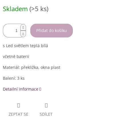
Měrná
Skladem
(>5 ks)
cena:
Přidat do košíku
s Led světlem teplá bílá
včetně baterií
Materiál: překližka, okna plast
Balení: 3 ks
Detailní informace
ZEPTAT SE
SDÍLET