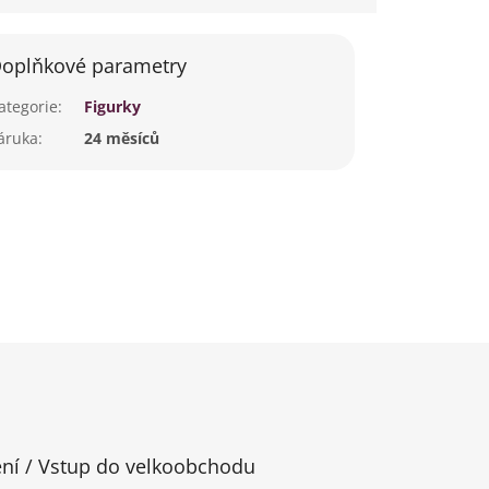
oplňkové parametry
ategorie
:
Figurky
áruka
:
24 měsíců
ení / Vstup do velkoobchodu