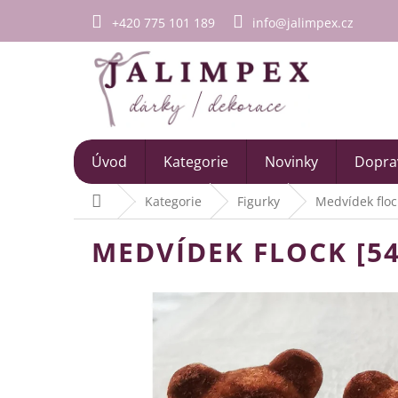
Přejít
+420 775 101 189
info@jalimpex.cz
na
obsah
Úvod
Kategorie
Novinky
Doprav
Domů
Kategorie
Figurky
Medvídek flo
MEDVÍDEK FLOCK [5