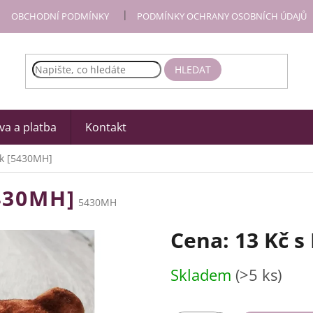
OBCHODNÍ PODMÍNKY
PODMÍNKY OCHRANY OSOBNÍCH ÚDAJŮ
HLEDAT
a a platba
Kontakt
ck [5430MH]
430MH]
5430MH
Cena:
13 Kč
s
Měrná
Skladem
(>5 ks)
cena: