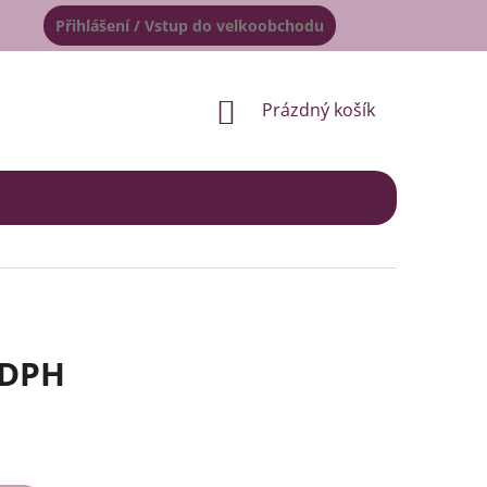
Přihlášení / Vstup do velkoobchodu
NÁKUPNÍ
Prázdný košík
KOŠÍK
 DPH