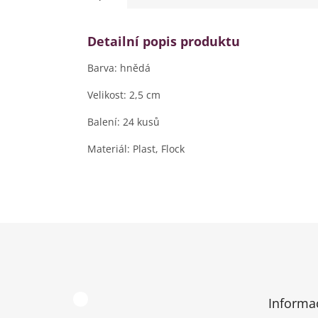
Detailní popis produktu
Barva: hnědá
Velikost: 2,5 cm
Balení: 24 kusů
Materiál: Plast, Flock
Z
á
p
a
t
Informa
í