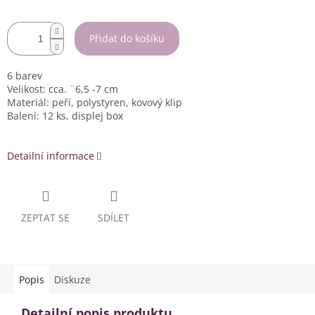
Přidat do košíku
6 barev
Velikost: cca. ¨6,5 -7 cm
Materiál: peří, polystyren, kovový klip
Balení: 12 ks, displej box
Detailní informace
ZEPTAT SE
SDÍLET
Popis
Diskuze
Detailní popis produktu