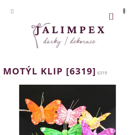
Přejít
na
obsah
NÁKUP
KOŠÍK
MOTÝL KLIP [6319]
6319