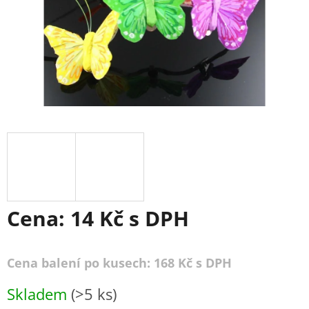
Cena:
14 Kč
s DPH
Cena balení po kusech: 168 Kč s DPH
Měrná
Skladem
(>5 ks)
cena: