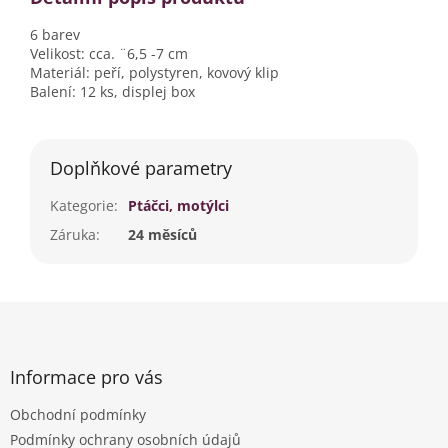
6 barev
Velikost: cca. ¨6,5 -7 cm
Materiál: peří, polystyren, kovový klip
Balení: 12 ks, displej box
Doplňkové parametry
Kategorie
:
Ptáčci, motýlci
Záruka
:
24 měsíců
Z
á
p
a
Informace pro vás
t
Obchodní podmínky
í
Podmínky ochrany osobních údajů