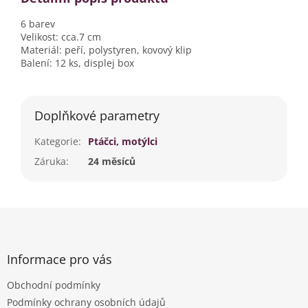
6 barev
Velikost: cca.7 cm
Materiál: peří, polystyren, kovový klip
Balení: 12 ks, displej box
Doplňkové parametry
Kategorie
:
Ptáčci, motýlci
Záruka
:
24 měsíců
Z
á
p
a
Informace pro vás
t
Obchodní podmínky
í
Podmínky ochrany osobních údajů