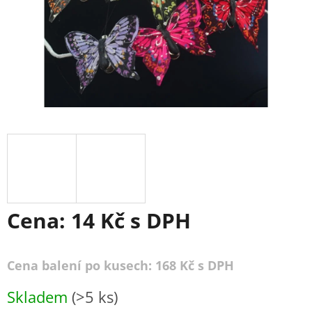
Cena:
14 Kč
s DPH
Cena balení po kusech: 168 Kč s DPH
Měrná
Skladem
(>5 ks)
cena: