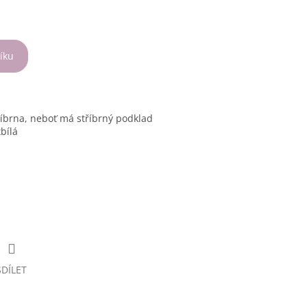
íku
říbrna, neboť má stříbrný podklad
bílá
SDÍLET