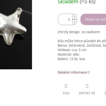
Skladem
(>5 ks)
cena:
Přidat do koš
zmrzlý design, se závěsem
bíla může lehce působit do st
Barva: 5xčervená, 2xrůžová, 5x
Velikost: cca. 5 cm
Materiál: sklo
Balení: 12 ks, box
Detailní informace
TISK
ZEPTAT SE