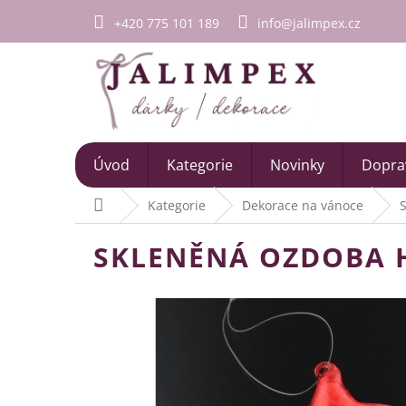
Přejít
+420 775 101 189
info@jalimpex.cz
na
obsah
Úvod
Kategorie
Novinky
Doprav
Domů
Kategorie
Dekorace na vánoce
SKLENĚNÁ OZDOBA H