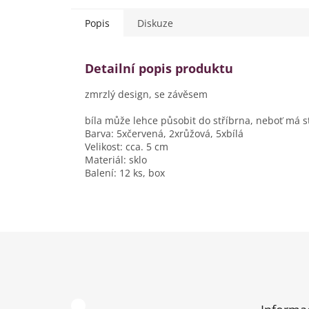
Popis
Diskuze
Detailní popis produktu
zmrzlý design, se závěsem
bíla může lehce působit do stříbrna, neboť má s
Barva: 5xčervená, 2xrůžová, 5xbílá
Velikost: cca. 5 cm
Materiál: sklo
Balení: 12 ks, box
Z
á
p
a
t