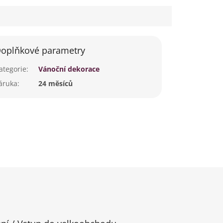
oplňkové parametry
ategorie
:
Vánoční dekorace
áruka
:
24 měsíců