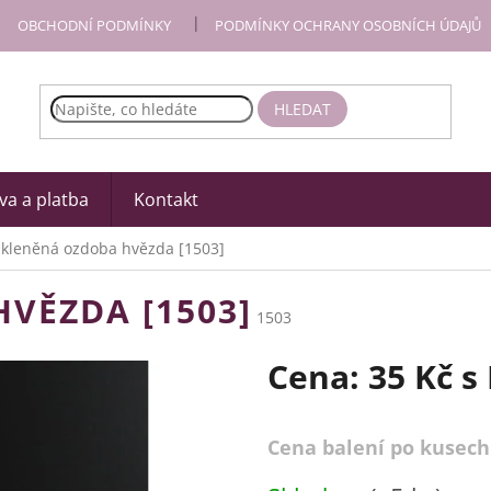
OBCHODNÍ PODMÍNKY
PODMÍNKY OCHRANY OSOBNÍCH ÚDAJŮ
HLEDAT
a a platba
Kontakt
Skleněná ozdoba hvězda [1503]
VĚZDA [1503]
1503
Cena:
35 Kč
s
Cena balení po kusech
Měrná