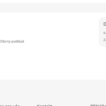
D
K
Z
tříbrný podklad