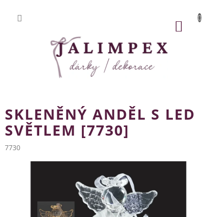
Přejít
na
obsah
NÁKUP
KOŠÍK
SKLENĚNÝ ANDĚL S LED
SVĚTLEM [7730]
7730