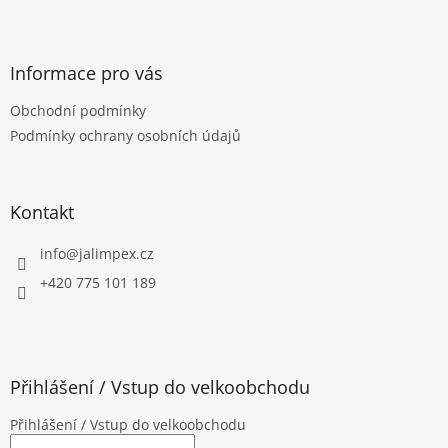
Z
á
p
a
Informace pro vás
t
Obchodní podmínky
í
Podmínky ochrany osobních údajů
Kontakt
info
@
jalimpex.cz
+420 775 101 189
Přihlášení / Vstup do velkoobchodu
Přihlášení / Vstup do velkoobchodu