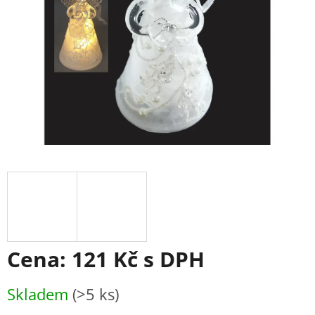
Cena:
121 Kč
s DPH
Měrná
Skladem
(>5 ks)
cena: